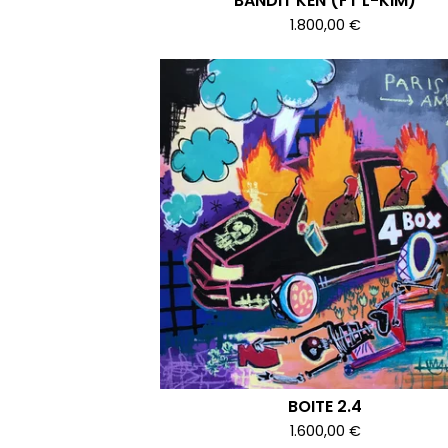
BANDIT KEN (FT L-KIM)
1.800,00
€
BOITE 2.4
1.600,00
€