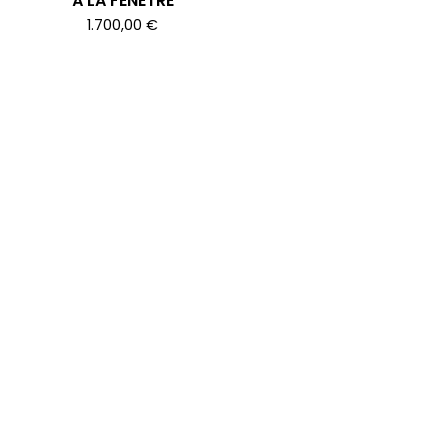
À LA FENÊTRE
1.700,00
€