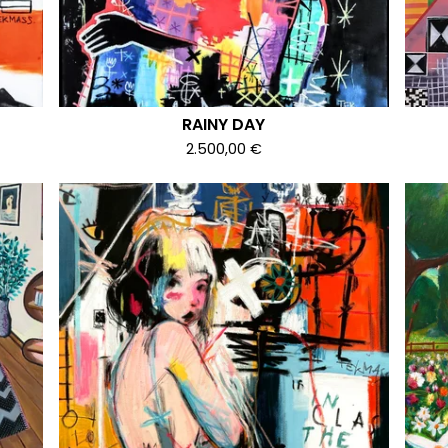
RAINY DAY
2.500,00
€