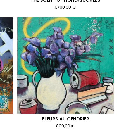
THE SCENT OF HONEYSUCKLES
1.700,00
€
FLEURS AU CENDRIER
800,00
€