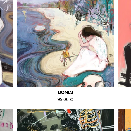
BONES
99,00
€