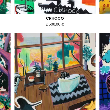
CRHOCO
2.500,00
€