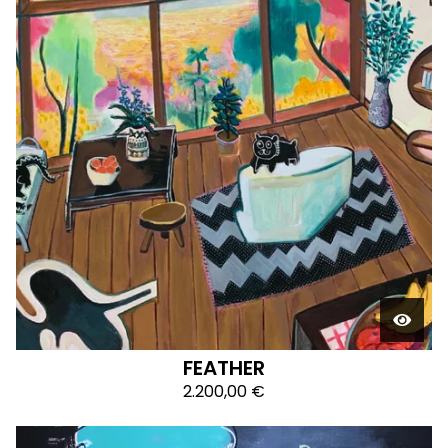
FEATHER
2.200,00
€